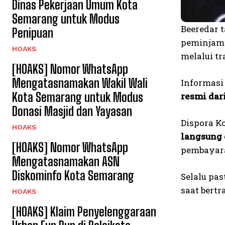
Dinas Pekerjaan Umum Kota
Semarang untuk Modus
Beeredar 
Penipuan
peminjama
HOAKS
melalui tr
[HOAKS] Nomor WhatsApp
Mengatasnamakan Wakil Wali
Informasi
Kota Semarang untuk Modus
resmi dar
Donasi Masjid dan Yayasan
Dispora K
HOAKS
langsung 
[HOAKS] Nomor WhatsApp
pembayara
Mengatasnamakan ASN
Diskominfo Kota Semarang
Selalu pa
saat bertr
HOAKS
[HOAKS] Klaim Penyelenggaraan