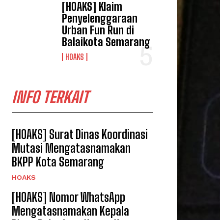
[HOAKS] Klaim
Penyelenggaraan
Urban Fun Run di
Balaikota Semarang
HOAKS
INFO TERKAIT
[HOAKS] Surat Dinas Koordinasi
Mutasi Mengatasnamakan
BKPP Kota Semarang
HOAKS
[HOAKS] Nomor WhatsApp
Mengatasnamakan Kepala