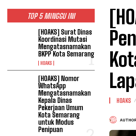
[HO
TOP 5 MINGGU INI
Pen
[HOAKS] Surat Dinas
Koordinasi Mutasi
Mengatasnamakan
Kot
BKPP Kota Semarang
HOAKS
La
[HOAKS] Nomor
WhatsApp
Mengatasnamakan
Kepala Dinas
HOAKS
Pekerjaan Umum
Kota Semarang
AUTHOR
untuk Modus
Penipuan