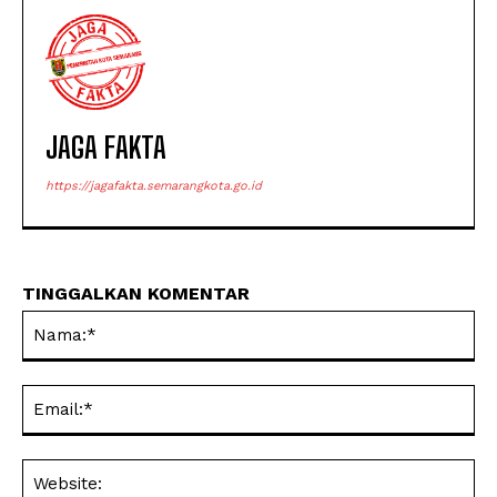
JAGA FAKTA
https://jagafakta.semarangkota.go.id
TINGGALKAN KOMENTAR
Na
Ema
Web