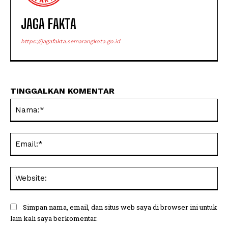
JAGA FAKTA
https://jagafakta.semarangkota.go.id
TINGGALKAN KOMENTAR
Na
Ema
Web
Simpan nama, email, dan situs web saya di browser ini untuk
lain kali saya berkomentar.